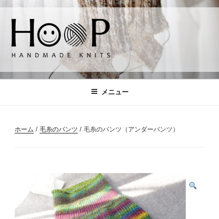
コ
ン
テ
ン
ツ
へ
HOOP
handmade knits
ス
キ
メニュー
ッ
プ
ホーム
/
毛糸のパンツ
/ 毛糸のパンツ（アンダーパンツ）