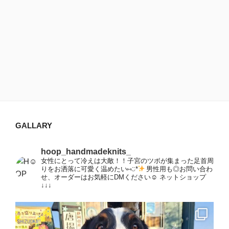
GALLARY
hoop_handmadeknits_
女性にとって冷えは大敵！！子宮のツボが集まった足首周
りをお洒落に可愛く温めたい⑅◡̈*
男性用も◎お問い合わ
せ、オーダーはお気軽にDMください☺︎
ネットショップ
↓↓↓