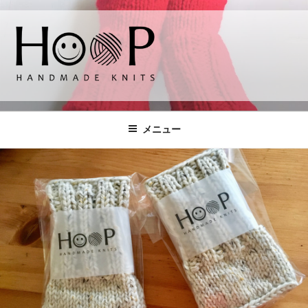
コ
ン
テ
ン
ツ
へ
HOOP
handmade knits
ス
キ
メニュー
ッ
プ