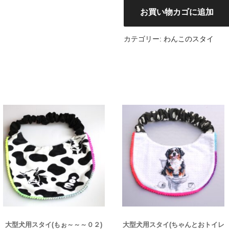
大
お買い物カゴに追加
型
犬
カテゴリー:
わんこのスタイ
用
ス
タ
イ
(バ
ー
ニ
ー
ズ
ト
ナ
カ
イ
13)
個
大型犬用スタイ(もぉ～～～０２)
大型犬用スタイ(ちゃんとおトイレ