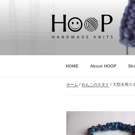
コ
ン
テ
ン
ツ
へ
HOOP
handmade knits
ス
キ
ッ
HOME
About HOOP
Sh
プ
ホーム
/
わんこのスタイ
/ 大型犬用ス