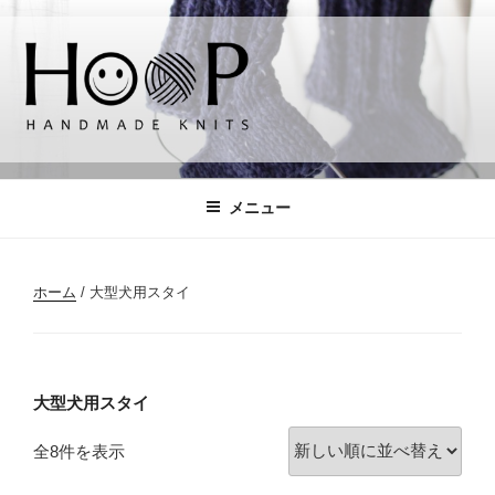
コ
ン
テ
ン
ツ
へ
HOOP
handmade knits
ス
キ
メニュー
ッ
プ
ホーム
/ 大型犬用スタイ
大型犬用スタイ
新
全8件を表示
し